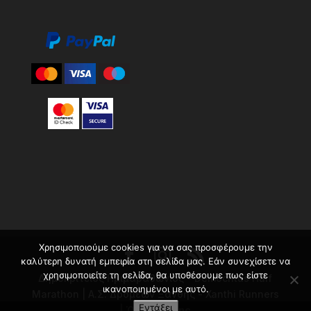
Χρησιμοποιούμε cookies για να σας προσφέρουμε την
καλύτερη δυνατή εμπειρία στη σελίδα μας. Εάν συνεχίσετε να
χρησιμοποιείτε τη σελίδα, θα υποθέσουμε πως είστε
Δημοκρίτειος Ημιμαραθώνιος - Democritus Half
ικανοποιημένοι με αυτό.
Marathon | Α.Σ. Δρομέων Ξάνθης - Xanthi Runners
Εντάξει
|
Όροι χρήσης