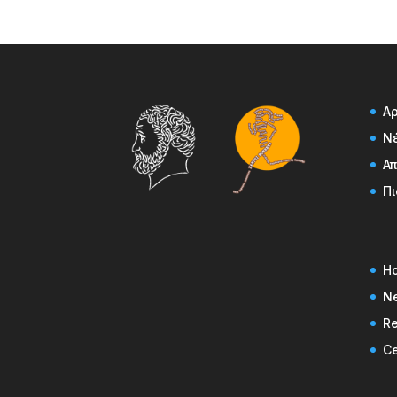
Α
Ν
Α
Πι
H
N
Re
Ce