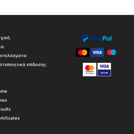
ρχική
έα
ποτελέσματα
στοποιητικά επίδοσης
ome
ews
sults
rtificates