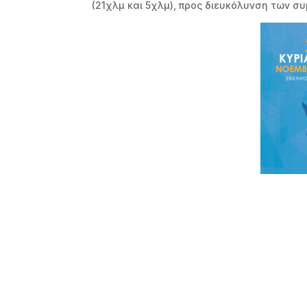
(21χλμ και 5χλμ), προς διευκόλυνση των σ