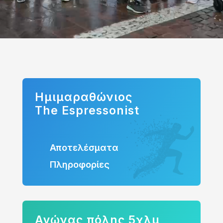
Ημιμαραθώνιος
The Espressonist
Αποτελέσματα
Πληροφορίες
Αγώνας πόλης 5χλμ