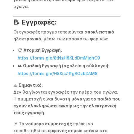
αγώνα.
📝
Εγγραφές:
Οι εγγραφές πραγματοποιούνται
αποκλειστικά
ηλεκτρονικά
, μέσω των παρακάτω φορμών:
📋
Ατομική Εγγραφή:
https://forms.gle/8tNzH8KLdDmMjqhC9
👥
Ομαδική Εγγραφή (σχολεία ή σύλλογοι):
https://forms.gle/H8XicZffgBGzbDAM8
⚠️
Σημαντικό:
Δεν θα γίνονται εγγραφές την ημέρα του αγώνα.
Η συμμετοχή είναι δυνατή
μόνο για τα παιδιά που
έχουν ολοκληρώσει εγκαίρως την ηλεκτρονική
τους εγγραφή.
📌 Το
νούμερο συμμετοχής
πρέπει να
τοποθετηθεί σε
εμφανές σημείο επάνω στο