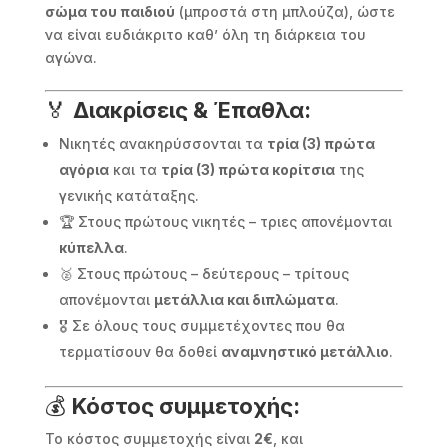
σώμα του παιδιού
(μπροστά στη μπλούζα), ώστε
να είναι ευδιάκριτο καθ’ όλη τη διάρκεια του
αγώνα.
🏅
Διακρίσεις & Έπαθλα:
Νικητές ανακηρύσσονται τα
τρία (3) πρώτα
αγόρια
και τα
τρία (3) πρώτα κορίτσια
της
γενικής κατάταξης.
🏆 Στους πρώτους νικητές – τριες απονέμονται
κύπελλα
.
🥈 Στους πρώτους – δεύτερους – τρίτους
απονέμονται
μετάλλια και διπλώματα
.
🎖 Σε όλους τους συμμετέχοντες που θα
τερματίσουν θα δοθεί
αναμνηστικό μετάλλιο
.
💰
Κόστος συμμετοχής:
Το κόστος συμμετοχής είναι
2€
, και