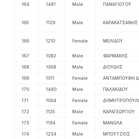
164
1481
Male
ΠΑΝΑΓΙΩΤΟΥ
165
1129
Male
ΚΑΡΑΚΑΤΣΑΝΗΣ
166
1210
Female
ΜΕΛΙΔΟΥ
167
1082
Male
ΦΑΡΜΑΚΗΣ
168
1068
Male
ΔΙΟΥΔΗΣ
169
1011
Female
ΑΝΤΑΜΠΟΥΦΗ 
170
1480
Male
ΠΑΛΑΚΙΔΟΥ
171
1064
Female
ΔΗΜΗΤΡΟΠΟΥΛ
172
1135
Male
ΚΑΡΑΓΕΩΡΓΙΟΥ
173
1194
Female
ΜΑΝΩΛΑ
174
1234
Male
ΜΠΟΥΤΖΙΟΣ