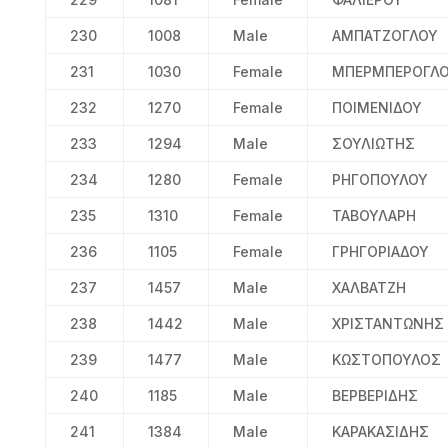
230
1008
Male
ΑΜΠΑΤΖΟΓΛΟΥ
231
1030
Female
ΜΠΕΡΜΠΕΡΟΓΛ
232
1270
Female
ΠΟΙΜΕΝΙΔΟΥ
233
1294
Male
ΣΟΥΛΙΩΤΗΣ
234
1280
Female
ΡΗΓΟΠΟΥΛΟΥ
235
1310
Female
ΤΑΒΟΥΛΑΡΗ
236
1105
Female
ΓΡΗΓΟΡΙΑΔΟΥ
237
1457
Male
ΧΑΛΒΑΤΖΗ
238
1442
Male
ΧΡΙΣΤΑΝΤΩΝΗΣ
239
1477
Male
ΚΩΣΤΟΠΟΥΛΟΣ
240
1185
Male
ΒΕΡΒΕΡΙΔΗΣ
241
1384
Male
ΚΑΡΑΚΑΣΙΔΗΣ