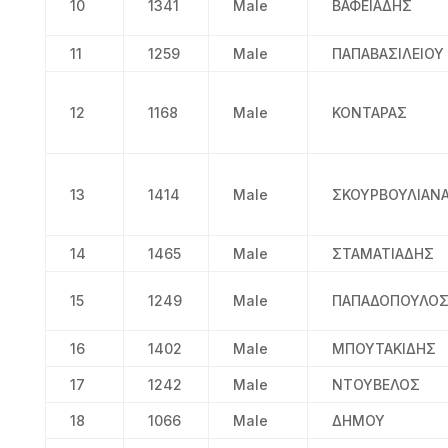
10
1341
Male
ΒΑΦΕΙΑΔΗΣ
11
1259
Male
ΠΑΠΑΒΑΣΙΛΕΙΟΥ
12
1168
Male
ΚΟΝΤΑΡΑΣ
13
1414
Male
ΣΚΟΥΡΒΟΥΛΙΑΝ
14
1465
Male
ΣΤΑΜΑΤΙΑΔΗΣ
15
1249
Male
ΠΑΠΑΔΟΠΟΥΛΟ
16
1402
Male
ΜΠΟΥΤΑΚΙΔΗΣ
17
1242
Male
ΝΤΟΥΒΕΛΟΣ
18
1066
Male
ΔΗΜΟΥ