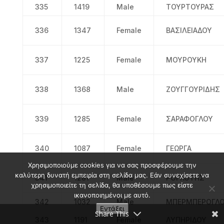
335
1419
Male
ΤΟΥΡΤΟΥΡΑΣ
336
1347
Female
ΒΑΣΙΛΕΙΑΔΟΥ
337
1225
Female
ΜΟΥΡΟΥΚΗ
338
1368
Male
ZOYΓΓΟΥΡΙΔΗΣ
339
1285
Female
ΣΑΡΑΦΟΓΛΟΥ
340
1087
Female
ΓΕΩΡΓΑ
Χρησιμοποιούμε cookies για να σας προσφέρουμε την
καλύτερη δυνατή εμπειρία στη σελίδα μας. Εάν συνεχίσετε να
341
1281
Male
ΡΟΓΚΟΤΗΣ
χρησιμοποιείτε τη σελίδα, θα υποθέσουμε πως είστε
ικανοποιημένοι με αυτό.
342
1032
Male
ΜΠΕΡΜΠΕΡΟΓΛ
Εντάξει
Share This
343
1191
Female
ΛΥΠΗΡΙΔΟΥ