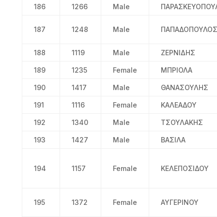
186
1266
Male
ΠΑΡΑΣΚΕΥΟΠΟΥ
187
1248
Male
ΠΑΠΑΔΟΠΟΥΛΟ
188
1119
Male
ΖΕΡΝΙΔΗΣ
189
1235
Female
ΜΠΡΙΟΛΑ
190
1417
Male
ΘΑΝΑΣΟΥΛΗΣ
191
1116
Female
ΚΑΛΕΑΔΟΥ
192
1340
Male
ΤΣΟΥΛΑΚΗΣ
193
1427
Male
ΒΑΣΙΛΑ
194
1157
Female
ΚΕΛΕΠΟΣΙΔΟΥ
195
1372
Female
ΑΥΓΕΡΙΝΟΥ