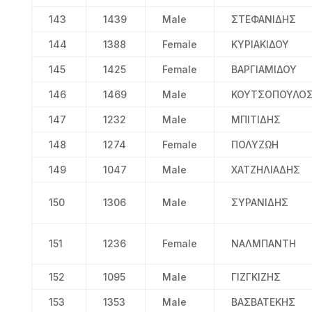
143
1439
Male
ΣΤΕΦΑΝΙΔΗΣ
144
1388
Female
ΚΥΡΙΑΚΙΔΟΥ
145
1425
Female
ΒΑΡΓΙΑΜΙΔΟΥ
146
1469
Male
ΚΟΥΤΣΟΠΟΥΛΟ
147
1232
Male
ΜΠΙΤΙΔΗΣ
148
1274
Female
ΠΟΛΥΖΩΗ
149
1047
Male
ΧΑΤΖΗΛΙΑΔΗΣ
150
1306
Male
ΣΥΡΑΝΙΔΗΣ
151
1236
Female
ΝΑΛΜΠΑΝΤΗ
152
1095
Male
ΓΙΖΓΚΙΖΗΣ
153
1353
Male
ΒΑΣΒΑΤΕΚΗΣ