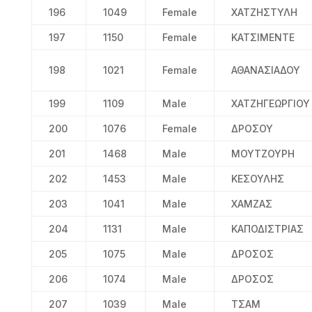
196
1049
Female
ΧΑΤΖΗΣΤΥΛΗ
197
1150
Female
ΚΑΤΣΙΜΕΝΤΕ
198
1021
Female
ΑΘΑΝΑΣΙΑΔΟΥ
199
1109
Male
ΧΑΤΖΗΓΕΩΡΓΙΟΥ
200
1076
Female
ΔΡΟΣΟΥ
201
1468
Male
ΜΟΥΤΖΟΥΡΗ
202
1453
Male
ΚΕΣΟΥΛΗΣ
203
1041
Male
ΧΑΜΖΑΣ
204
1131
Male
ΚΑΠΟΔΙΣΤΡΙΑΣ
205
1075
Male
ΔΡΟΣΟΣ
206
1074
Male
ΔΡΟΣΟΣ
207
1039
Male
ΤΣΑΜ