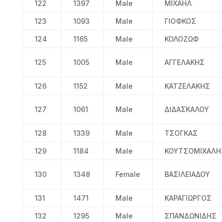
122
1397
Male
ΜΙΧΑΗΛ
123
1093
Male
ΓΙΟΦΚΟΣ
124
1165
Male
ΚΟΛΟΖΩΦ
125
1005
Male
AΓΓΕΛΑΚΗΣ
126
1152
Male
ΚΑΤΖΕΛΑΚΗΣ
127
1061
Male
ΔΙΔΑΣΚΑΛΟΥ
128
1339
Male
ΤΣΟΓΚΑΣ
129
1184
Male
ΚΟΥΤΣΟΜΙΧΑΛΗ
130
1348
Female
ΒΑΣΙΛΕΙΑΔΟΥ
131
1471
Male
ΚΑΡΑΓΙΩΡΓΟΣ
132
1295
Male
ΣΠΑΝΔΩΝΙΔΗΣ