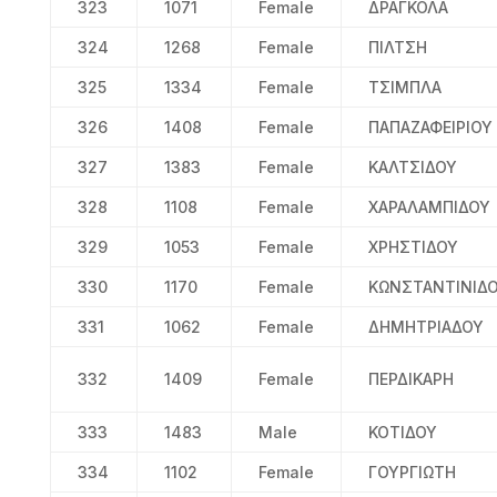
323
1071
Female
ΔΡΑΓΚΟΛΑ
324
1268
Female
ΠΙΛΤΣΗ
325
1334
Female
ΤΣΙΜΠΛΑ
326
1408
Female
ΠΑΠΑΖΑΦΕΙΡΙΟΥ
327
1383
Female
ΚΑΛΤΣΙΔΟΥ
328
1108
Female
ΧΑΡΑΛΑΜΠΙΔΟΥ
329
1053
Female
ΧΡΗΣΤΙΔΟΥ
330
1170
Female
ΚΩΝΣΤΑΝΤΙΝΙΔ
331
1062
Female
ΔΗΜΗΤΡΙΑΔΟΥ
332
1409
Female
ΠΕΡΔΙΚΑΡΗ
333
1483
Male
ΚΟΤΙΔΟΥ
334
1102
Female
ΓΟΥΡΓΙΩΤΗ