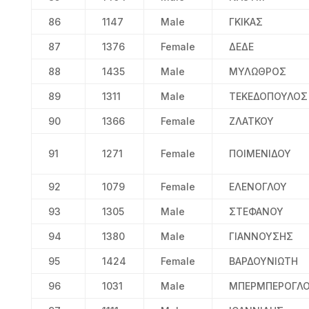
86
1147
Male
ΓΚΙΚΑΣ
87
1376
Female
ΔΕΔΕ
88
1435
Male
ΜΥΛΩΘΡΟΣ
89
1311
Male
ΤΕΚΕΔΟΠΟΥΛΟΣ
90
1366
Female
ΖΛΑΤΚΟΥ
91
1271
Female
ΠΟΙΜΕΝΙΔΟΥ
92
1079
Female
ΕΛΕΝΟΓΛΟΥ
93
1305
Male
ΣΤΕΦΑΝΟΥ
94
1380
Male
ΓΙΑΝΝΟΥΣΗΣ
95
1424
Female
ΒΑΡΔΟΥΝΙΩΤΗ
96
1031
Male
ΜΠΕΡΜΠΕΡΟΓΛ