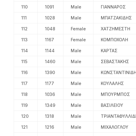
110
1091
Male
ΓΙΑΝΝΑΡΟΣ
111
1028
Male
ΜΠΑΤΖΑΚΙΔΗΣ
112
1048
Female
ΧΑΤΖΗΜΕΣΤΗ
113
1167
Female
ΚΟΜΠΟΧΟΛΗ
114
1144
Male
ΚΑΡΤΑΣ
115
1460
Male
ΣΕΒΑΣΤΑΚΗΣ
116
1390
Male
ΚΩΝΣΤΑΝΤΙΝΙΔ
117
1177
Male
ΚΟΥΛΑΛΗΣ
118
1036
Male
ΜΠΟΥΡΜΠΟΣ
119
1349
Male
ΒΑΣΙΛΕΙΟΥ
120
1318
Male
ΤΡΙΑΝΤΑΦΥΛΛΙΔ
121
1216
Male
ΜΙΧΑΛΟΓΛΟΥ