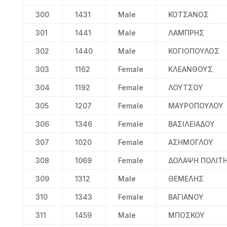
300
1431
Male
ΚΟΤΣΑΝΟΣ
301
1441
Male
ΛΑΜΠΡΗΣ
302
1440
Male
ΚΟΓΙΟΠΟΥΛΟΣ
303
1162
Female
ΚΛΕΑΝΘΟΥΣ
304
1192
Female
ΛΟΥΤΣΟΥ
305
1207
Female
ΜΑΥΡΟΠΟΥΛΟΥ
306
1346
Female
ΒΑΣΙΛΕΙΑΔΟΥ
307
1020
Female
ΑΣΗΜΟΓΛΟΥ
308
1069
Female
ΔΟΛΑΨΗ ΠΟΛΙΤ
309
1312
Male
ΘΕΜΕΛΗΣ
310
1343
Female
ΒΑΓΙΑΝΟΥ
311
1459
Male
ΜΠΟΣΚΟΥ