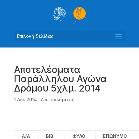
Επιλογή Σελίδας
Αποτελέσματα
Παράλληλου Αγώνα
Δρόμου 5χλμ. 2014
1 Δεκ 2014
|
Αποτελέσματα
Α/Α
ΒΙΒ
ΦΥΛΟ
ΕΠΩΝΥΜΟ