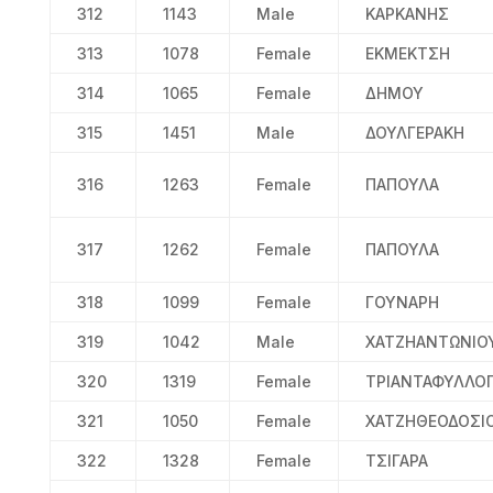
312
1143
Male
ΚΑΡΚΑΝΗΣ
313
1078
Female
ΕΚΜΕΚΤΣΗ
314
1065
Female
ΔΗΜΟΥ
315
1451
Male
ΔΟΥΛΓΕΡΑΚΗ
316
1263
Female
ΠΑΠΟΥΛΑ
317
1262
Female
ΠΑΠΟΥΛΑ
318
1099
Female
ΓΟΥΝΑΡΗ
319
1042
Male
ΧΑΤΖΗΑΝΤΩΝΙΟ
320
1319
Female
ΤΡΙΑΝΤΑΦΥΛΛΟ
321
1050
Female
ΧΑΤΖΗΘΕΟΔΟΣΙ
322
1328
Female
ΤΣΙΓΑΡΑ