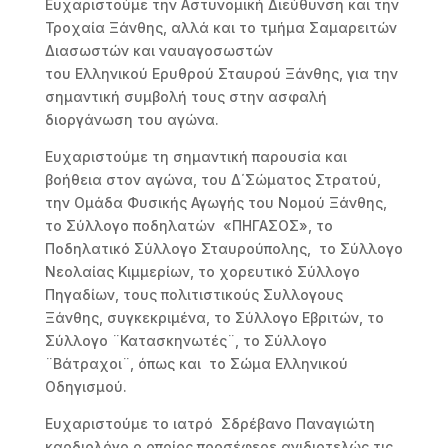
Ευχαριστούμε την Αστυνομική Διεύθυνση και την
Τροχαία Ξάνθης, αλλά και το τμήμα Σαμαρειτών
Διασωστών και ναυαγοσωστών
του Ελληνικού Ερυθρού Σταυρού Ξάνθης, για την
σημαντική συμβολή τους στην ασφαλή
διοργάνωση του αγώνα.
Ευχαριστούμε τη σημαντική παρουσία και
βοήθεια στον αγώνα, του Δ΄Σώματος Στρατού,
την Ομάδα Φυσικής Αγωγής του Νομού Ξάνθης,
το Σύλλογο ποδηλατών «ΠΗΓΑΣΟΣ», το
Ποδηλατικό Σύλλογο Σταυρούπολης, το Σύλλογο
Νεολαίας Κιμμερίων, το χορευτικό Σύλλογο
Πηγαδίων, τους πολιτιστικούς Συλλογους
Ξάνθης, συγκεκριμένα, το Σύλλογο Εβριτών, το
Σύλλογο ¨Κατασκηνωτές¨, το Σύλλογο
¨Βάτραχοι¨, όπως και το Σώμα Ελληνικού
Οδηγισμού.
Ευχαριστούμε το ιατρό Σδρέβανο Παναγιώτη
καρδιολόγο ο οποίος προσέφερε ανιδιοτελώς τις