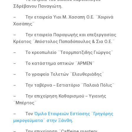
Σδρέβανου Παναγιώτη.
− Την εταιρεία Υιοι Μ. Χασαπη Ο.Ε. ¨Χοιρινά
Χασάπης¨
− Την εταιρεία Παραγωγής και επεξεργασίας
Κρέατος ¨Απόστολος Παπαδόπουλος & Σια Ο.Ε.¨
− Το κρεοπωλείο ¨Τσορμπατζιδης Γιώργος¨
− Το κατάστημα οπτικών ¨ΑΡΜΕΝ¨
− Το γραφείο Τελετών ¨Ελευθεριάδης¨
− Την ταβέρνα – Εστιατόριο ¨Παλαιά Πόλις¨
− Την επιχείρηση Καθαρισμού – Υγιεινής
¨Μπέρτος¨
− Τον
Όμιλο Εταιρειών Εστίασης ¨
Γρηγόρης
μικρογεύματα¨ στην ΞάνΘη.
− Την επιχείρηση ¨Caffeine roastery