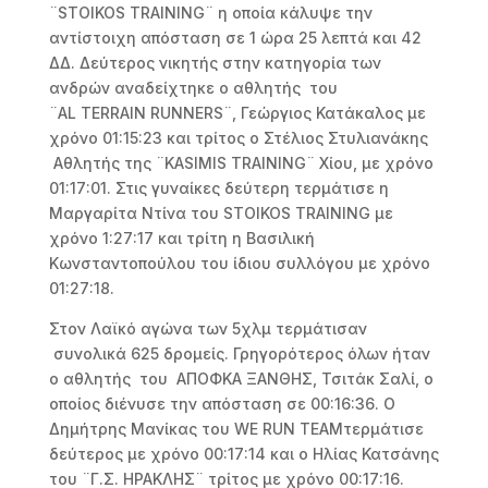
¨STOIKOS TRAINING¨ η οποία κάλυψε την
αντίστοιχη απόσταση σε 1 ώρα 25 λεπτά και 42
ΔΔ. Δεύτερος νικητής στην κατηγορία των
ανδρών αναδείχτηκε ο αθλητής του
¨AL TERRAIN RUNNERS¨, Γεώργιος Κατάκαλος με
χρόνο 01:15:23 και τρίτος ο Στέλιος Στυλιανάκης
Αθλητής της ¨KASIMIS TRAINING¨ Χίου, με χρόνο
01:17:01. Στις γυναίκες δεύτερη τερμάτισε η
Μαργαρίτα Ντίνα του STOIKOS TRAINING με
χρόνο 1:27:17 και τρίτη η Βασιλική
Κωνσταντοπούλου του ίδιου συλλόγου με χρόνο
01:27:18.
Στον Λαϊκό αγώνα των 5χλμ τερμάτισαν
συνολικά 625 δρομείς. Γρηγορότερος όλων ήταν
ο αθλητής του ΑΠΟΦΚΑ ΞΑΝΘΗΣ, Τσιτάκ Σαλί, ο
οποίος διένυσε την απόσταση σε 00:16:36. Ο
Δημήτρης Μανίκας του WE RUN TEAMτερμάτισε
δεύτερος με χρόνο 00:17:14 και ο Ηλίας Κατσάνης
του ¨Γ.Σ. ΗΡΑΚΛΗΣ¨ τρίτος με χρόνο 00:17:16.