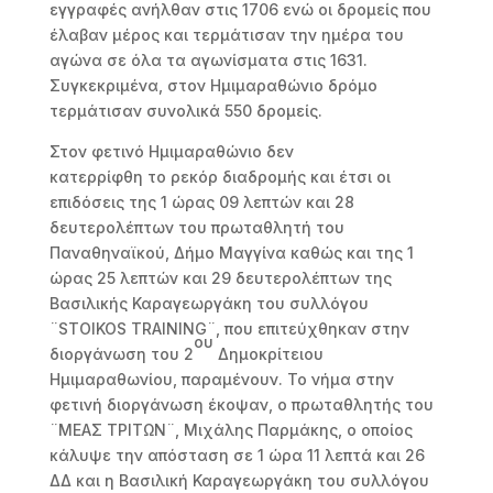
εγγραφές ανήλθαν στις 1706 ενώ οι δρομείς που
έλαβαν μέρος και τερμάτισαν την ημέρα του
αγώνα σε όλα τα αγωνίσματα στις 1631.
Συγκεκριμένα, στον Ημιμαραθώνιο δρόμο
τερμάτισαν συνολικά 550 δρομείς.
Στον φετινό Ημιμαραθώνιο δεν
κατερρίφθη το ρεκόρ διαδρομής και έτσι οι
επιδόσεις της 1 ώρας 09 λεπτών και 28
δευτερολέπτων του πρωταθλητή του
Παναθηναϊκού, Δήμο Μαγγίνα καθώς και της 1
ώρας 25 λεπτών και 29 δευτερολέπτων της
Βασιλικής Καραγεωργάκη του συλλόγου
¨STOIKOS TRAINING¨, που επιτεύχθηκαν στην
ου
διοργάνωση του 2
Δημοκρίτειου
Ημιμαραθωνίου, παραμένουν. Το νήμα στην
φετινή διοργάνωση έκοψαν, ο πρωταθλητής του
¨ΜΕΑΣ ΤΡΙΤΩΝ¨, Μιχάλης Παρμάκης, ο οποίος
κάλυψε την απόσταση σε 1 ώρα 11 λεπτά και 26
ΔΔ και η Βασιλική Καραγεωργάκη του συλλόγου