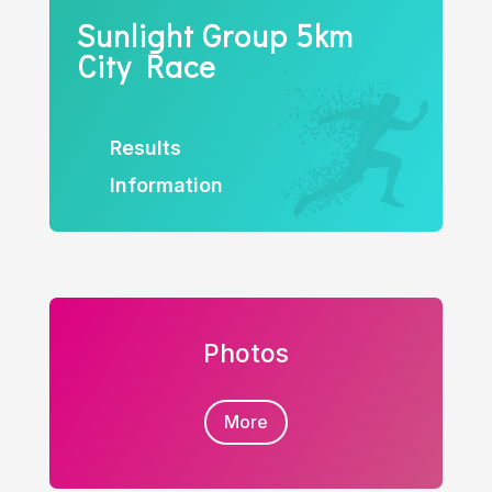
Sunlight Group 5km
City Race
Results
Information
Photos
More