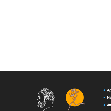
Α
Ν
Α