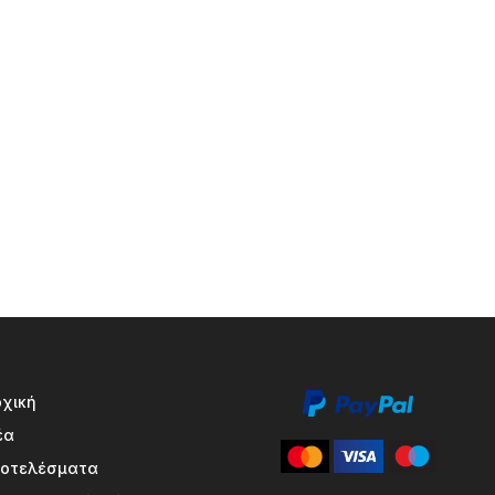
ρχική
έα
ποτελέσματα