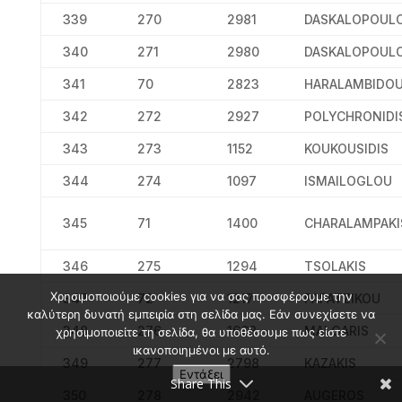
339
270
2981
DASKALOPOUL
340
271
2980
DASKALOPOUL
341
70
2823
HARALAMBIDO
342
272
2927
POLYCHRONIDI
343
273
1152
KOUKOUSIDIS
344
274
1097
ISMAILOGLOU
345
71
1400
CHARALAMPAKI
346
275
1294
TSOLAKIS
Χρησιμοποιούμε cookies για να σας προσφέρουμε την
347
72
1217
PAPATZIKOU
καλύτερη δυνατή εμπειρία στη σελίδα μας. Εάν συνεχίσετε να
348
276
1668
MALGARIS
χρησιμοποιείτε τη σελίδα, θα υποθέσουμε πως είστε
ικανοποιημένοι με αυτό.
349
277
2798
KAZAKIS
Εντάξει
Share This
350
278
2942
AUGEROS