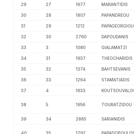
29
27
1677
MARANTIDIS
30
28
1807
PAPANDREOU
31
29
1212
PAPAGEORGIOU
32
30
2760
DAPOUDANIS
33
3
1080
GIALAMATZI
34
31
1937
THEOCHARIDIS
35
32
1374
BAHTSEVANIS
36
33
1264
STAMATIADIS
37
4
1633
KOUTSOUVALO
38
5
1956
TOURATZIDOU
39
34
2885
SARIANIDIS
40
35
1792
PAPADOPOULO