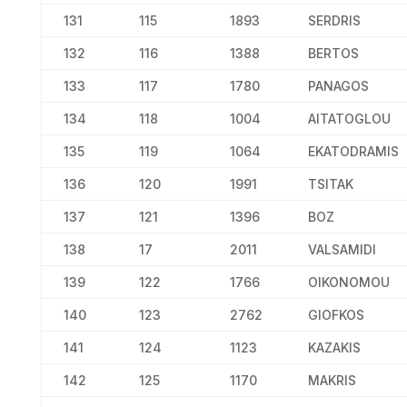
131
115
1893
SERDRIS
132
116
1388
BERTOS
133
117
1780
PANAGOS
134
118
1004
AITATOGLOU
135
119
1064
EKATODRAMIS
136
120
1991
TSITAK
137
121
1396
BOZ
138
17
2011
VALSAMIDI
139
122
1766
OIKONOMOU
140
123
2762
GIOFKOS
141
124
1123
KAZAKIS
142
125
1170
MAKRIS