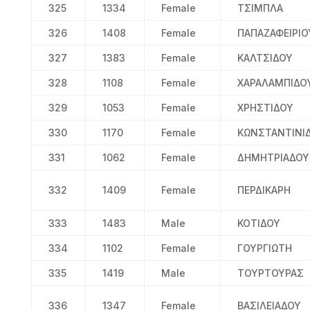
325
1334
Female
ΤΣΙΜΠΛΑ
326
1408
Female
ΠΑΠΑΖΑΦΕΙΡΙΟ
327
1383
Female
ΚΑΛΤΣΙΔΟΥ
328
1108
Female
ΧΑΡΑΛΑΜΠΙΔΟ
329
1053
Female
ΧΡΗΣΤΙΔΟΥ
330
1170
Female
ΚΩΝΣΤΑΝΤΙΝΙ
331
1062
Female
ΔΗΜΗΤΡΙΑΔΟΥ
332
1409
Female
ΠΕΡΔΙΚΑΡΗ
333
1483
Male
ΚΟΤΙΔΟΥ
334
1102
Female
ΓΟΥΡΓΙΩΤΗ
335
1419
Male
ΤΟΥΡΤΟΥΡΑΣ
336
1347
Female
ΒΑΣΙΛΕΙΑΔΟΥ