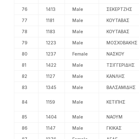
76
1413
Male
ΣΕΚΕΡΤΖΗΣ
77
1181
Male
ΚΟΥΤΑΒΑΣ
78
1183
Male
ΚΟΥΤΑΒΑΣ
79
1223
Male
ΜΟΣΧΟΒΑΚΗΣ
80
1237
Female
ΝΑΣΚΟΥ
81
1422
Male
ΤΣΙΓΓΕΡΙΔΗΣ
82
1127
Male
ΚΑΝΛΗΣ
83
1345
Male
ΒΑΛΣΑΜΙΔΗΣ
84
1159
Male
ΚΕΤΙΠΗΣ
85
1404
Male
ΝΑΟΥΜ
86
1147
Male
ΓΚΙΚΑΣ