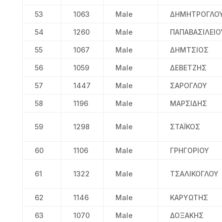
53
1063
Male
ΔΗΜΗΤΡΟΓΛΟ
54
1260
Male
ΠΑΠΑΒΑΣΙΛΕΙΟ
55
1067
Male
ΔΗΜΤΣΙΟΣ
56
1059
Male
ΔΕΒΕΤΖΗΣ
57
1447
Male
ΣΑΡΟΓΛΟΥ
58
1196
Male
ΜΑΡΣΙΔΗΣ
59
1298
Male
ΣΤΑΪΚΟΣ
60
1106
Male
ΓΡΗΓΟΡΙΟΥ
61
1322
Male
ΤΣΑΛΙΚΟΓΛΟΥ
62
1146
Male
ΚΑΡΥΩΤΗΣ
63
1070
Male
ΔΟΞΑΚΗΣ