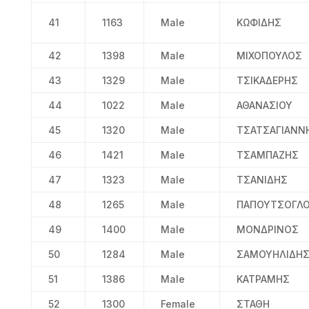
41
1163
Male
ΚΩΦΙΔΗΣ
42
1398
Male
ΜΙΧΟΠΟΥΛΟΣ
43
1329
Male
ΤΣΙΚΑΔΕΡΗΣ
44
1022
Male
ΑΘΑΝΑΣΙΟΥ
45
1320
Male
ΤΣΑΤΣΑΓΙΑΝΝ
46
1421
Male
ΤΣΑΜΠΑΖΗΣ
47
1323
Male
ΤΣΑΝΙΔΗΣ
48
1265
Male
ΠΑΠΟΥΤΣΟΓΛ
49
1400
Male
ΜΟΝΔΡΙΝΟΣ
50
1284
Male
ΣΑΜΟΥΗΛΙΔΗ
51
1386
Male
ΚΑΤΡΑΜΗΣ
52
1300
Female
ΣΤΑΘΗ