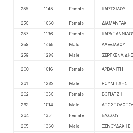
255
1145
Female
ΚΑΡΤΣΙΔΟΥ
256
1060
Female
ΔΙΑΜΑΝΤΑΚΗ
257
1136
Female
ΚΑΡΑΓΙΑΝΝΙΔΟ
258
1455
Male
ΑΛΕΞΙΑΔΟΥ
259
1288
Male
ΣΕΡΓΚΕΝΛΙΔΗ
260
1016
Female
AΡΒΑΝΙΤΗ
261
1282
Male
ΡΟΥΜΠΙΔΗΣ
262
1356
Female
ΒΟΓΙΑΤΖΗ
263
1014
Male
ΑΠΟΣΤΟΛΟΠΟ
264
1351
Female
ΒΑΣΣΟΥ
265
1360
Male
ΞΕΝΟΥΔΑΚΗΣ