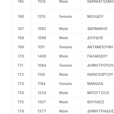
165
1129
Male
ΚΑΡΑΚΑΤΣΑΝΗ
166
1210
Female
ΜΕΛΙΔΟΥ
167
1082
Male
ΦΑΡΜΑΚΗΣ
168
1068
Male
ΔΙΟΥΔΗΣ
169
1011
Female
ΑΝΤΑΜΠΟΥΦΗ
170
1480
Male
ΠΑΛΑΚΙΔΟΥ
171
1064
Female
ΔΗΜΗΤΡΟΠΟΥ
172
1135
Male
ΚΑΡΑΓΕΩΡΓΙΟΥ
173
1194
Female
ΜΑΝΩΛΑ
174
1234
Male
ΜΠΟΥΤΖΙΟΣ
175
1357
Male
ΒΟΥΛΚΟΣ
176
1377
Male
ΔΗΜΗΤΡΙΑΔΗΣ