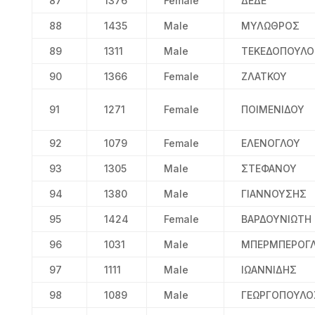
87
1376
Female
ΔΕΔΕ
88
1435
Male
ΜΥΛΩΘΡΟΣ
89
1311
Male
ΤΕΚΕΔΟΠΟΥΛΟ
90
1366
Female
ΖΛΑΤΚΟΥ
91
1271
Female
ΠΟΙΜΕΝΙΔΟΥ
92
1079
Female
ΕΛΕΝΟΓΛΟΥ
93
1305
Male
ΣΤΕΦΑΝΟΥ
94
1380
Male
ΓΙΑΝΝΟΥΣΗΣ
95
1424
Female
ΒΑΡΔΟΥΝΙΩΤΗ
96
1031
Male
ΜΠΕΡΜΠΕΡΟΓ
97
1111
Male
ΙΩΑΝΝΙΔΗΣ
98
1089
Male
ΓΕΩΡΓΟΠΟΥΛΟ