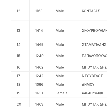
12
1168
Male
ΚΟΝΤΑΡΑΣ
13
1414
Male
ΣΚΟΥΡΒΟΥΛΙΑ
14
1465
Male
ΣΤΑΜΑΤΙΑΔΗΣ
15
1249
Male
ΠΑΠΑΔΟΠΟΥΛ
16
1402
Male
ΜΠΟΥΤΑΚΙΔΗΣ
17
1242
Male
ΝΤΟΥΒΕΛΟΣ
18
1066
Male
ΔΗΜΟΥ
19
1140
Female
ΚΑΡΑΠΥΛΑΦΗ
20
1403
Male
ΜΠΟΥΤΑΚΙΔΗΣ