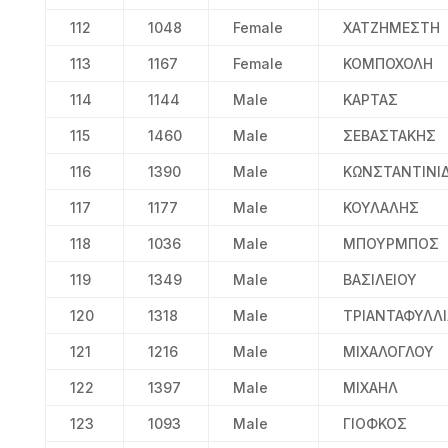
112
1048
Female
ΧΑΤΖΗΜΕΣΤΗ
113
1167
Female
ΚΟΜΠΟΧΟΛΗ
114
1144
Male
ΚΑΡΤΑΣ
115
1460
Male
ΣΕΒΑΣΤΑΚΗΣ
116
1390
Male
ΚΩΝΣΤΑΝΤΙΝΙ
117
1177
Male
ΚΟΥΛΑΛΗΣ
118
1036
Male
ΜΠΟΥΡΜΠΟΣ
119
1349
Male
ΒΑΣΙΛΕΙΟΥ
120
1318
Male
ΤΡΙΑΝΤΑΦΥΛΛ
121
1216
Male
ΜΙΧΑΛΟΓΛΟΥ
122
1397
Male
ΜΙΧΑΗΛ
123
1093
Male
ΓΙΟΦΚΟΣ