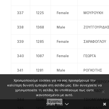
337
1225
Female
ΜΟΥΡΟΥΚΗ
338
1368
Male
ZOYΓΓΟΥΡΙΔΗ
339
1285
Female
ΣΑΡΑΦΟΓΛΟΥ
340
1087
Female
ΓΕΩΡΓΑ
341
1281
Male
ΡΟΓΚΟΤΗΣ
Χρησιμοποιούμε cookies για να σας προσφέρουμε την
342
1032
Male
ΜΠΕΡΜΠΕΡΟΓ
καλύτερη δυνατή εμπειρία στη σελίδα μας. Εάν συνεχίσετε να
χρησιμοποιείτε τη σελίδα, θα υποθέσουμε πως είστε
343
1191
Female
ΛΥΠΗΡΙΔΟΥ
ικανοποιημένοι με αυτό.
344
1336
Male
ΤΣΙΟΜΠΑΝΑΚ
Εντάξει
Share This
345
1456
Male
ΒΑΡΕΛΙΔΟΥ