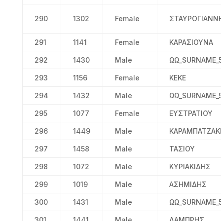
290
1302
Female
ΣΤΑΥΡΟΓΙΑΝΝ
291
1141
Female
ΚΑΡΑΣΙΟΥΝΑ
292
1430
Male
ΩΩ_SURNAME_
293
1156
Female
ΚΕΚΕ
294
1432
Male
ΩΩ_SURNAME_
295
1077
Female
ΕΥΣΤΡΑΤΙΟΥ
296
1449
Male
ΚΑΡΑΜΠΑΤΖΑΚ
297
1458
Male
ΤΑΣΙΟΥ
298
1072
Male
ΚΥΡΙΑΚΙΔΗΣ
299
1019
Male
ΑΣΗΜΙΔΗΣ
300
1431
Male
ΩΩ_SURNAME_
301
1441
Male
ΛΑΜΠΡΗΣ