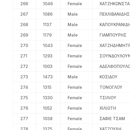
266
1046
Female
ΧΑΤΖΗΚΩΝΣΤΑ
267
1086
Male
ΠΕΧΛΙΒΑΝΙΔΗΣ
268
1137
Male
ΚΑΠΟΥΚΡΑΝΙΔ
269
1179
Male
ΓΙΑΜΠΟΥΡΗΣ
270
1043
Female
ΧΑΤΖΗΔΗΜΗΤΡ
271
1293
Female
ΣΟΥΝΔΟΥΛΟΥ
272
1003
Female
ΑΔΕΛΦΟΠΟΥΛ
273
1473
Male
ΚΟΣΙΔΟΥ
274
1315
Female
ΤΟΝΟΓΛΟΥ
275
1330
Female
ΤΣΙΛΙΟΥ
276
1052
Female
ΧΙΛΙΩΤΗ
277
1038
Female
ΣΑΦΙΕ ΤΣΑΜ
278
1375
Female
ΧΑΤΖΟΥΔΗ