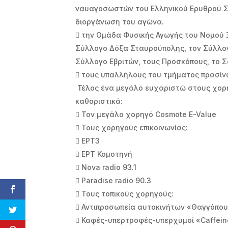
ναυαγοσωστών του Ελληνικού Ερυθρού Σ
διοργάνωση του αγώνα.
 την Ομάδα Φυσικής Αγωγής του Νομού
Σύλλογο Δόξα Σταυρούπολης, τον Σύλλογ
Σύλλογο Εβριτών, τους Προσκόπους, το 
 τους υπαλλήλους του τ
Τέλος ένα μεγάλο ευχαριστώ στους χορη
καθοριστικά:
 Τον μεγάλο χορηγό Cosmote E-Value
 Τους χορηγούς επικοινωνίας:
 ΕΡΤ3
 ΕΡΤ Κομοτηνή
 Nova radio 93.1
 Paradise radio 90.3
 Τους τοπικούς χορηγούς:
 Αντιπροσωπεία αυτοκινήτων «Θαγγόπο
 Καφές-υπερτροφές-υπερχυμοί «Caffein