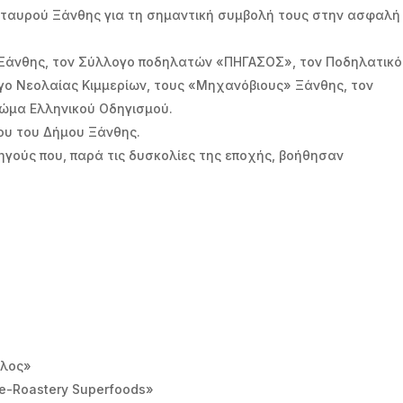
ταυρού Ξάνθης για τη σημαντική συμβολή τους στην ασφαλή
 Ξάνθης, τον Σύλλογο ποδηλατών «ΠΗΓΑΣΟΣ», τον Ποδηλατικό
ο Νεολαίας Κιμμερίων, τους «Μηχανόβιους» Ξάνθης, τον
Σώμα Ελληνικού Οδηγισμού.
μήματος πρασίνου του Δήμου Ξάνθης.
γούς που, παρά τις δυσκολίες της εποχής, βοήθησαν
υλος»
e-Roastery Superfoods»