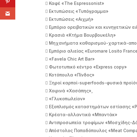
 Καφέ «The Espressonist»
 Εκτυπώσεις «Τυπόγραμμα»
 Εκτυπώσεις «Αιχμή»
 Εμπόριο ορειβατικών και κυνηγετικών ε
 Κρασιά «Κτήμα Βουρβουκέλη»
 Μηχανήματα καθαρισμού-χαρτικά-απο
 Εμπόριο αλιείας «Euromare Losito Franc
 «Favela Chic Art Bar»
 Φωτοτυπικό κέντρο «Express copy»
 Κοτόπουλα «Πίνδος»
 Ξηροί καρποί-superfoods-φυσικά προϊό
 Χοιρινά «Χασάπης»,
 «Γλυκοπωλείον»
 Εξοπλισμός καταστημάτων εστίασης «P
 Κρέατα-αλλαντικά «Μπαντάκ»
 Αντιπροσωπεία τροφίμων «Μοσχίδης-Δ
 Απόστολος Παπαδόπουλος «Meat Comp