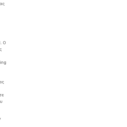
νας
ο
. Ο
ς
ing
ας
σε
ου
ν