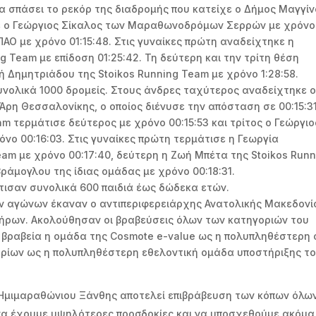
 σπάσει το ρεκόρ της διαδρομής που κατείχε ο Δήμος Μαγγί
κε ο Γεώργιος Σίκαλος των Μαραθωνοδρόμων Σερρών με χρόνο
ΠΑΟ με χρόνο 01:15:48. Στις γυναίκες πρώτη αναδείχτηκε η
 Team με επίδοση 01:25:42. Τη δεύτερη και την τρίτη θέση
ή Δημητριάδου της Stoikos Running Team με χρόνο 1:28:58.
υνολικά 1000 δρομείς. Στους άνδρες ταχύτερος αναδείχτηκε 
Άρη Θεσσαλονίκης, ο οποίος διένυσε την απόσταση σε 00:15:31
m τερμάτισε δεύτερος με χρόνο 00:15:53 και τρίτος ο Γεώργιο
ο 00:16:03. Στις γυναίκες πρώτη τερμάτισε η Γεωργία
am με χρόνο 00:17:40, δεύτερη η Ζωή Μπέτα της Stoikos Runn
βράμογλου της ίδιας ομάδας με χρόνο 00:18:31.
τισαν συνολικά 600 παιδιά έως δώδεκα ετών.
ων αγώνων έκαναν ο αντιπεριφερειάρχης Ανατολικής Μακεδονί
δήρων. Ακολούθησαν οι βραβεύσεις όλων των κατηγοριών του
ά βραβεία η ομάδα της Cosmote e-value ως η πολυπληθέστερη 
ερίων ως η πολυπληθέστερη εθελοντική ομάδα υποστήριξης τ
υ Ημιμαραθώνιου Ξάνθης αποτελεί επιβράβευση των κόπων όλω
 να έχουμε υψηλότερες προσδοκίες και να υποσχεθούμε ακόμα