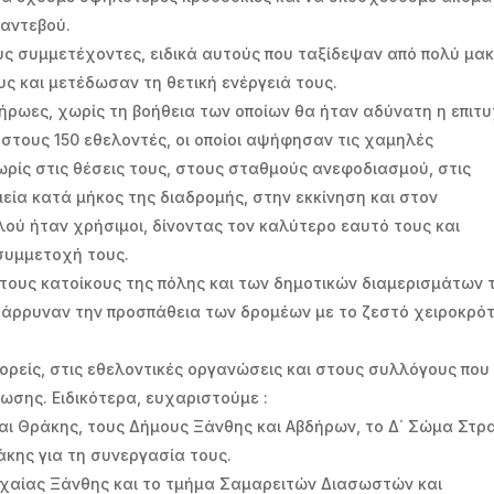
ραντεβού.
ς συμμετέχοντες, ειδικά αυτούς που ταξίδεψαν από πολύ μακ
υς και μετέδωσαν τη θετική ενέργειά τους.
 ήρωες, χωρίς τη βοήθεια των οποίων θα ήταν αδύνατη η επιτυ
τους 150 εθελοντές, οι οποίοι αψήφησαν τις χαμηλές
ωρίς στις θέσεις τους, στους σταθμούς ανεφοδιασμού, στις
ία κατά μήκος της διαδρομής, στην εκκίνηση και στον
λού ήταν χρήσιμοι, δίνοντας τον καλύτερο εαυτό τους και
συμμετοχή τους.
τους κατοίκους της πόλης και των δημοτικών διαμερισμάτων 
ενθάρρυναν την προσπάθεια των δρομέων με το ζεστό χειροκρό
ορείς, στις εθελοντικές οργανώσεις και στους συλλόγους που
ης διοργάνωσης. Ειδικότερα, ευχαριστούμε :
αι Θράκης, τους Δήμους Ξάνθης και Αβδήρων, το Δ΄ Σώμα Στρ
ράκης για τη συνεργασία τους.
οχαίας Ξάνθης και το τμήμα Σαμαρειτών Διασωστών και