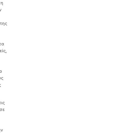
τη
ν
 της
τα
ίς,
ο
ύς
ς
τις
 σε
ην