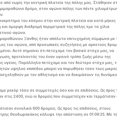
ό από νωρίς την κεντρική πλατεία της πόλης μας. Στάθηκαν σ
Ημιμαραθώνιο δρόμο, στον αγώνα πόλης των πέντε χιλιομέτρω
ν.
ροκρότημα του κόσμου στην κεντρική πλατεία και κατά μήκος
 και όμορφη διαδρομή περιμετρικά της πόλης «με τα χίλια
ετινού αγώνα.
μιμαραθώνιου Ξάνθης ήταν απόλυτα επιτυχημένη σύμφωνα με 
ος του αγώνα, από προσωπικές συζητήσεις με αρκετούς δρομε
μένοι. Αυτό σημαίνει ότι πετύχαμε τον βασικό στόχο μας, να
νωση, προτείνοντάς του έναν υγιεινό τρόπο ζωής μέσω της
ς υγείας. Παράλληλα πετύχαμε και τον δεύτερο στόχο μας, τ
λητών υψηλού επιπέδου μπορεί να παρωθήσει τόσο τους μικρο
 ασχοληθούν με τον αθλητισμό και να δοκιμάσουν τις δυνάμει
με ρεκόρ τόσο σε συμμετοχές όσο και σε επιδόσεις. Ως προς 
ν στις 2400, ενώ οι δρομείς που συμμετείχαν και τερμάτισαν
τισαν συνολικά 600 δρομείς. Ως προς τις επιδόσεις, στους
ήτρης Θεοδωρακάκος κάλυψε την απόσταση σε 01:09:25. Με τ