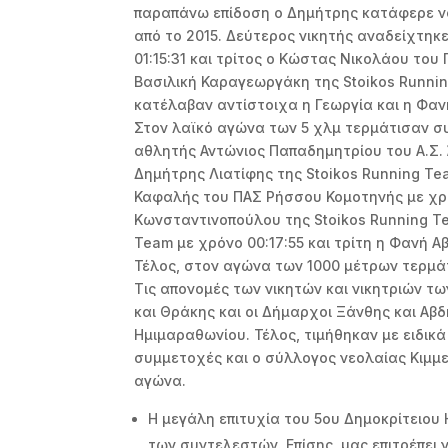
παραπάνω επίδοση ο Δημήτρης κατάφερε να
από το 2015. Δεύτερος νικητής αναδείχτη
01:15:31 και τρίτος ο Κώστας Νικολάου του 
Βασιλική Καραγεωργάκη της Stoikos Running
κατέλαβαν αντίστοιχα η Γεωργία και η Φαν
Στον λαϊκό αγώνα των 5 χλμ τερμάτισαν σ
αθλητής Αντώνιος Παπαδημητρίου του Α.Σ. 
Δημήτρης Λιατίφης της Stoikos Running Tea
Καφαλής του ΠΑΣ Ρήσσου Κομοτηνής με χρόν
Κωνσταντινοπούλου της Stoikos Running Te
Team με χρόνο 00:17:55 και τρίτη η Φανή Α
Τέλος, στον αγώνα των 1000 μέτρων τερμά
Τις απονομές των νικητών και νικητριών τ
και Θράκης και οι Δήμαρχοι Ξάνθης και Αβ
Ημιμαραθωνίου. Τέλος, τιμήθηκαν με ειδικ
συμμετοχές και ο σύλλογος νεολαίας Κιμμ
αγώνα.
Η μεγάλη επιτυχία του 5ου Δημοκρίτειο
των συντελεστών. Επίσης, μας επιτρέπει