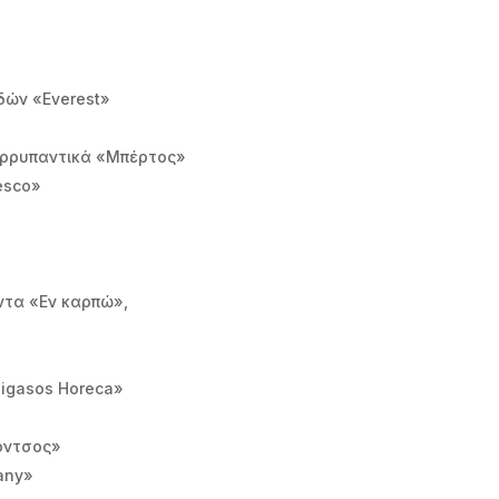
ιδών «Everest»
ρρυπαντικά «Μπέρτος»
esco»
ντα «Εν καρπώ»,
igasos Horeca»
όντσος»
any»