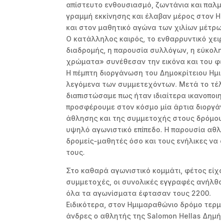
απίστευτο ενθουσιασμό, ζωντάνια και παλμ
γραμμή εκκίνησης και έλαβαν μέρος στον 
και στον μαθητικό αγώνα των χιλίων μέτρω
Ο κατάλληλος καιρός, το ενθαρρυντικό χει
διαδρομής, η παρουσία συλλόγων, η εύκολη
χρώματα» συνέθεσαν την εικόνα και του φ
Η πέμπτη διοργάνωση του Δημοκρίτειου Η
λεγόμενα των συμμετεχόντων. Μετά το τέλ
διαπιστώσαμε πως ήταν ιδιαίτερα ικανοποιη
προσφέρουμε στον κόσμο μία άρτια διοργά
άθλησης και της συμμετοχής στους δρόμου
υψηλό αγωνιστικό επίπεδο. Η παρουσία αθ
δρομείς-μαθητές όσο και τους ενήλικες να
τους.
Στο καθαρά αγωνιστικό κομμάτι, φέτος είχα
συμμετοχές, οι συνολικές εγγραφές ανήλθα
όλα τα αγωνίσματα έφτασαν τους 2200.
Ειδικότερα, στον Ημιμαραθώνιο δρόμο τερμά
άνδρες ο αθλητής της Salomon Hellas Δημ