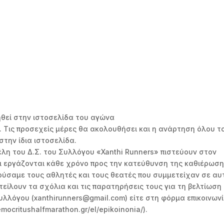
μάρκετ «Πλανήτη
θεί στην ιστοσελίδα του αγώνα
/). Τις προσεχείς μέρες θα ακολουθήσει και η ανάρτηση όλου τ
την ίδια ιστοσελίδα.
έλη του Δ.Σ. του Συλλόγου «Xanthi Runners» πιστεύουν στον
ι εργάζονται κάθε χρόνο προς την κατεύθυνση της καθιέρωσ
ούσαμε τους αθλητές και τους θεατές που συμμετείχαν σε αυ
είλουν τα σχόλια και τις παρατηρήσεις τους για τη βελτίωση
υλλόγου (xanthirunners@gmail.com) είτε στη φόρμα επικοινων
ocritushalfmarathon.gr/el/epikoinonia/).