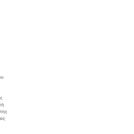
»
ου
ης
τή
 της
ίας