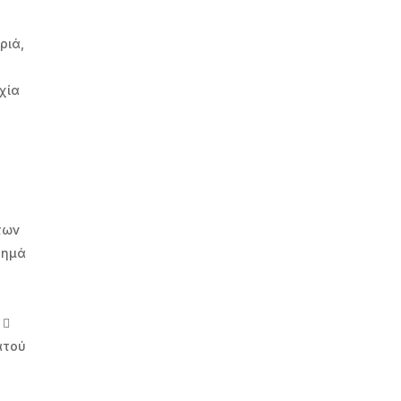
ριά,
χία
των
τημά
 
ατού