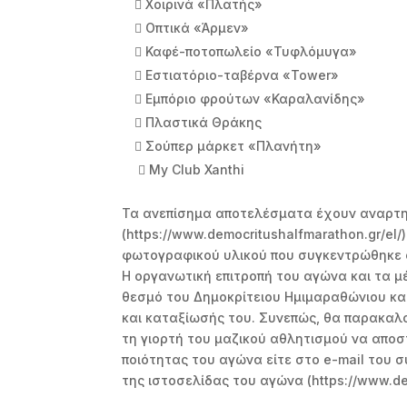
 Χοιρινά «Πλατής»
 Οπτικά «Άρμεν»
 Καφέ-ποτοπωλείο «Τυφλόμυγα»
 Εστιατόριο-ταβέρνα «Tower»
 Εμπόριο φρούτων «Καραλανίδης»
 Πλαστικά Θράκης
 Σούπερ 
 My Club Xanthi
Τα ανεπίσημα αποτελέσματα έχουν αναρτη
(https://www.democritushalfmarathon.gr/el
φωτογραφικού υλικού που συγκεντρώθηκε σ
Η οργανωτική επιτροπή του αγώνα και τα μ
θεσμό του Δημοκρίτειου Ημιμαραθώνιου κα
και καταξίωσής του. Συνεπώς, θα παρακαλ
τη γιορτή του μαζικού αθλητισμού να αποστ
ποιότητας του αγώνα είτε στο e-mail του σ
της ιστοσελίδας του αγώνα (https://www.dem