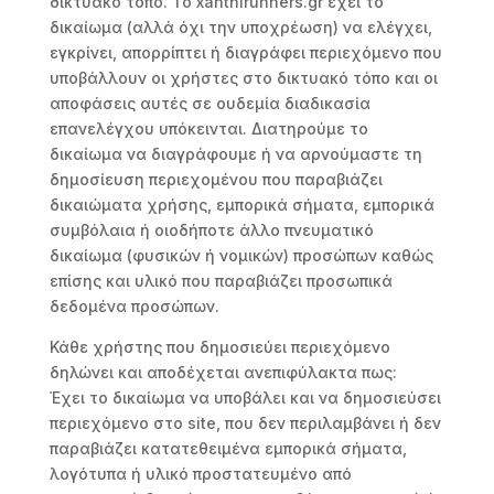
δικτυακό τόπο. Το xanthirunners.gr έχει το
δικαίωμα (αλλά όχι την υποχρέωση) να ελέγχει,
εγκρίνει, απορρίπτει ή διαγράφει περιεχόμενο που
υποβάλλουν οι χρήστες στο δικτυακό τόπο και οι
αποφάσεις αυτές σε ουδεμία διαδικασία
επανελέγχου υπόκεινται. Διατηρούμε το
δικαίωμα να διαγράφουμε ή να αρνούμαστε τη
δημοσίευση περιεχομένου που παραβιάζει
δικαιώματα χρήσης, εμπορικά σήματα, εμπορικά
συμβόλαια ή οιοδήποτε άλλο πνευματικό
δικαίωμα (φυσικών ή νομικών) προσώπων καθώς
επίσης και υλικό που παραβιάζει προσωπικά
δεδομένα προσώπων.
Κάθε χρήστης που δημοσιεύει περιεχόμενο
δηλώνει και αποδέχεται ανεπιφύλακτα πως:
Έχει το δικαίωμα να υποβάλει και να δημοσιεύσει
περιεχόμενο στο site, που δεν περιλαμβάνει ή δεν
παραβιάζει κατατεθειμένα εμπορικά σήματα,
λογότυπα ή υλικό προστατευμένο από