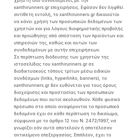
χρήστη από συνδεδεμένες με την
xanthirunners.gr επιχειρήσεις. Εφόσον δεν ληφθεί
αντίθετη εντολή, το xanthirunners.gr δικαιούται
να κάνει χρήση των προσωπικών δεδομένων των
χρηστών και για λόγους διαφημιστικής προβολής
και προώθησης από απόσταση των προϊόντων και
υπηρεσιών της, καθώς και αυτών των
συνδεδεμένων με αυτήν επιχειρήσεων.
Σε περίπτωση διόδευσης των χρηστών της
ιστοσελίδας του xanthirunners.gr σε
διαδικτυακούς τόπους τρίτων μέσω ειδικών
συνδέσμων (links, hyperlinks, banners), το
xanthirunners.gr δεν ευθύνεται για τους όρους
διαχείρισης και προστασίας των προσωπικών
δεδομένων που αυτοί ακολουθούν. Κάθε φυσικό
πρόσωπο στο οποίο αναφέρονται τα προσωπικά
δεδομένα έχει σε κάθε περίπτωση το δικαίωμα,
σύμφωνα με το άρθρο 12 του Ν. 2472/1997, να
γνωρίζει εάν αυτά αποτελούν ή αποτέλεσαν
αντικείμενο επεξεργασίας. Επιπλέον, έχει το