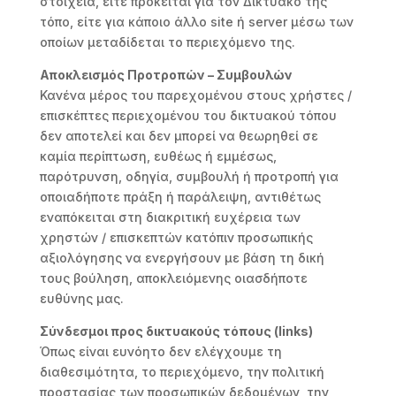
στοιχεία, είτε πρόκειται για τον Δικτυακό της
τόπο, είτε για κάποιο άλλο site ή server μέσω των
οποίων μεταδίδεται το περιεχόμενο της.
Αποκλεισμός Προτροπών – Συμβουλών
Κανένα μέρος του παρεχομένου στους χρήστες /
επισκέπτες περιεχομένου του δικτυακού τόπου
δεν αποτελεί και δεν μπορεί να θεωρηθεί σε
καμία περίπτωση, ευθέως ή εμμέσως,
παρότρυνση, οδηγία, συμβουλή ή προτροπή για
οποιαδήποτε πράξη ή παράλειψη, αντιθέτως
εναπόκειται στη διακριτική ευχέρεια των
χρηστών / επισκεπτών κατόπιν προσωπικής
αξιολόγησης να ενεργήσουν με βάση τη δική
τους βούληση, αποκλειόμενης οιασδήποτε
ευθύνης μας.
Σύνδεσμοι προς δικτυακούς τόπους (links)
Όπως είναι ευνόητο δεν ελέγχουμε τη
διαθεσιμότητα, το περιεχόμενο, την πολιτική
προστασίας των προσωπικών δεδομένων, την