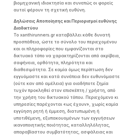
βιομηχανική ιδιοκτησία και συνεπώς οι φορείς
αυτοί φέρουν τη σχετική ευθύνη.
Δηλώσεις Αποποίησης και Περιορισμοί ευθύνης
Διαδικτύου
Το xanthirunners.gr καταβάλλει κάθε δυνατή
προσπάθεια, ώστε το σύνολο του περιεχομένου
και οι πληροφορίες που εμφανίζονται στο
δικτυακό τόπο να χαρακτηρίζονται από ακρίβεια,
σαφήνεια, ορθότητα, πληρότητα και
διαθεσιμότητα. Σε καμία όμως περίπτωση δεν
εγγυόμαστε και κατά συνέπεια δεν ευθυνόμαστε
(ούτε καν από αμέλεια) για οιαδήποτε ζημία
τυχόν προκληθεί στον επισκέπτη / χρήστη, από
την χρήση του δικτυακού τόπου. Περιεχόμενο κι
υπηρεσίες παρέχονται «ως έχουν», χωρίς καμία
εγγύηση ρητή ή έμμεση, διατυπωμένη ή
υποτιθέμενη, εξυπακουομένων των εγγυήσεων
ικανοποιητικής ποιότητας, καταλληλόλητας,
απαραβίαστου συμβατότητας, ασφάλειας και