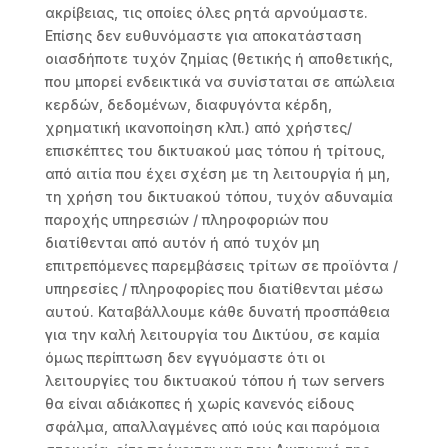
ακρίβειας, τις οποίες όλες ρητά αρνούμαστε.
Επίσης δεν ευθυνόμαστε για αποκατάσταση
οιασδήποτε τυχόν ζημίας (θετικής ή αποθετικής,
που μπορεί ενδεικτικά να συνίσταται σε απώλεια
κερδών, δεδομένων, διαφυγόντα κέρδη,
χρηματική ικανοποίηση κλπ.) από χρήστες/
επισκέπτες του δικτυακού μας τόπου ή τρίτους,
από αιτία που έχει σχέση με τη λειτουργία ή μη,
τη χρήση του δικτυακού τόπου, τυχόν αδυναμία
παροχής υπηρεσιών / πληροφοριών που
διατίθενται από αυτόν ή από τυχόν μη
επιτρεπόμενες παρεμβάσεις τρίτων σε προϊόντα /
υπηρεσίες / πληροφορίες που διατίθενται μέσω
αυτού. Καταβάλλουμε κάθε δυνατή προσπάθεια
για την καλή λειτουργία του Δικτύου, σε καμία
όμως περίπτωση δεν εγγυόμαστε ότι οι
λειτουργίες του δικτυακού τόπου ή των servers
θα είναι αδιάκοπες ή χωρίς κανενός είδους
σφάλμα, απαλλαγμένες από ιούς και παρόμοια