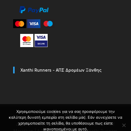
Xanthi Runners - ΑΠΣ Δρομέων Ξάνθης
Χρησιμοποιούμε cookies για να σας προσφέρουμε την
καλύτερη δυνατή εμπειρία στη σελίδα μας. Εάν συνεχίσετε να
χρησιμοποιείτε τη σελίδα, θα υποθέσουμε πως είστε
Δημοκρίτειος Ημιμαραθώνιος - Democritus Half
ικανοποιημένοι με αυτό.
Marathon | Α.Σ. Δρομέων Ξάνθης - Xanthi Runners